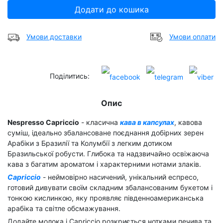
Додати до кошика
Умови доставки
Умови оплати
Поділитись:
Опис
Nespresso Capriccio
- класична
кава в капсулах
, кавова
суміш, ідеально збалансоване поєднання добірних зерен
Арабіки з Бразилії та Колумбії з легким дотиком
Бразильської робусти. Глибока та надзвичайно освіжаюча
кава з багатим ароматом і характерними нотами злаків.
Capriccio
- неймовірно насичений, унікальний еспресо,
готовий дивувати своїм складним збалансованим букетом і
тонкою кислинкою, яку проявляє південноамериканська
арабіка та світле обсмажування.
Додайте молока і Capriccio розкриється нотками печива та