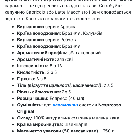
карамелі - це підкреслить солодкість кави. Спробуйте
капучино Capriccio або Latte Macchiato і Вам сподобається
здатність Капріччіо вражати та захоплювати.
Вид кавових зерен:
Арабіка
Країна походження:
Бразилія, Колумбія
Вид кавових зерен:
Робуста
Країна походження:
Бразилія
Ароматичний профіль:
збалансований
Ароматичні ноти:
злакові
Інтенсивність:
5 з 13
Кислотність:
3 з 5
Гіркота:
3 з 5
Тіло
(відчуття щільності, насиченості)
:
2 з 5
Рівень обсмаження:
2
з
5
Розмір чашки:
Еспресо (40 мл)
Сумісність:
для
кавомашин
системи
Nespresso
Original
Склад:
100% натуральна смажена мелена кава
Країна виробництва:
Швейцарія
Маса нетто упакови (50 капсул кави)
- 250 г