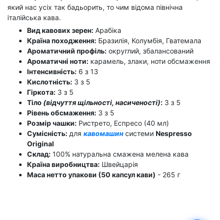
який нас усіх так бадьорить, то чим відома північна
італійська кава.
Вид кавових зерен:
Арабіка
Країна походження:
Бразилія, Колумбія, Гватемала
Ароматичний профіль:
округлий, збалансований
Ароматичні ноти:
карамель, злаки, ноти обсмаження
Інтенсивність:
6 з 13
Кислотність:
3 з 5
Гіркота:
3 з 5
Тіло
(відчуття щільності, насиченості)
:
3 з 5
Рівень обсмаження:
3 з 5
Розмір чашки:
Ристрето, Еспресо (40 мл)
Сумісність:
для
кавомашин
системи
Nespresso
Original
Склад:
100% натуральна смажена мелена кава
Країна виробництва:
Швейцарія
Маса нетто упакови (50 капсул кави)
- 265 г