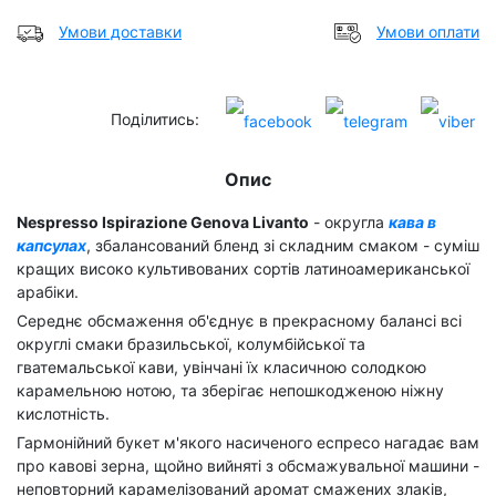
Умови доставки
Умови оплати
Поділитись:
Опис
Nespresso Ispirazione Genova Livanto
- округла
кава в
капсулах
, збалансований бленд зі складним смаком - суміш
кращих високо культивованих сортів латиноамериканської
арабіки.
Середнє обсмаження об'єднує в прекрасному балансі всі
округлі смаки бразильської, колумбійської та
гватемальської кави, увінчані їх класичною солодкою
карамельною нотою, та зберігає непошкодженою ніжну
кислотність.
Гармонійний букет м'якого насиченого еспресо нагадає вам
про кавові зерна, щойно вийняті з обсмажувальної машини -
неповторний карамелізований аромат смажених злаків,