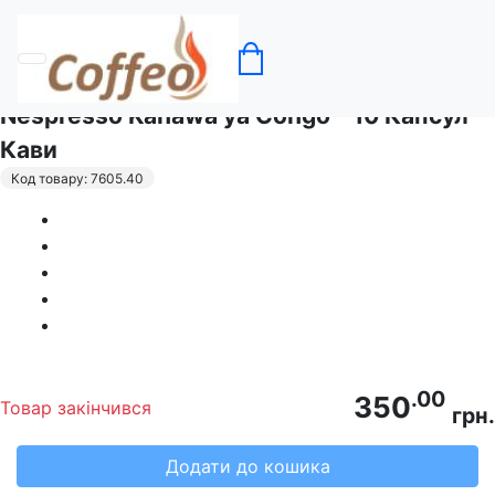
Головна
Кава в капсулах Nespresso
Nespresso Kahawa ya Congo - 10 Капсул
Кави
Код товару: 7605.40
.00
350
Товар закінчився
грн.
Додати до кошика