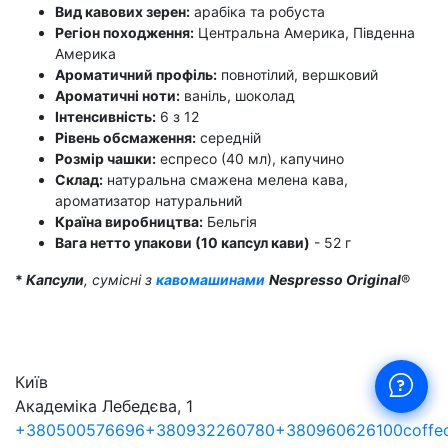
Вид кавових зерен:
арабіка та робуста
Регіон походження:
Центральна Америка, Південна
Америка
Ароматичний профіль:
повнотілий, вершковий
Ароматичні ноти:
ваніль, шоколад
Інтенсивність:
6 з 12
Рівень обсмаження:
середній
Розмір чашки:
еспресо (40 мл), капучино
Склад:
натуральна смажена мелена кава,
ароматизатор натуральний
Країна виробництва:
Бельгія
Вага нетто упакови (10 капсул кави)
- 52 г
*
Капсули
, сумісні з
кавомашинами
Nespresso Original
®
Київ
Академіка Лебедєва, 1
+380500576696
+380932260780
+380960626100
coffe