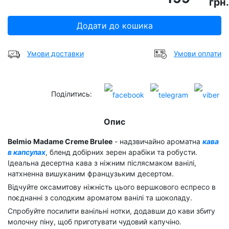
грн.
Додати до кошика
Умови доставки
Умови оплати
Поділитись:
Опис
Belmio Madame Creme Brulee
- надзвичайно ароматна
кава
в капсулах
, бленд добірних зерен арабіки та робусти.
Ідеальна десертна кава з ніжним післясмаком ванілі,
натхненна вишуканим французьким десертом.
Відчуйте оксамитову ніжність цього вершкового еспресо в
поєднанні з солодким ароматом ванілі та шоколаду.
Спробуйте посилити ванільні нотки, додавши до кави збиту
молочну піну, щоб приготувати чудовий капучіно.