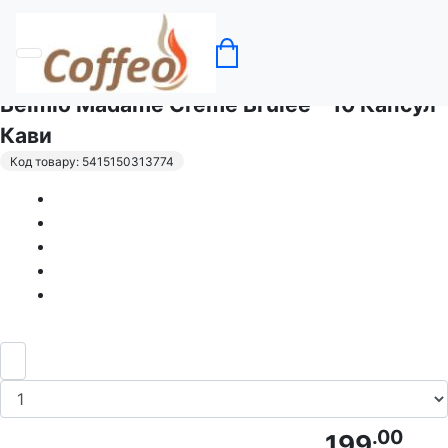
Головна
Кава в капсулах Belmio
Belmio Madame Creme Brulee - 10 Капсул
Кави
Код товару: 5415150313774
.00
199