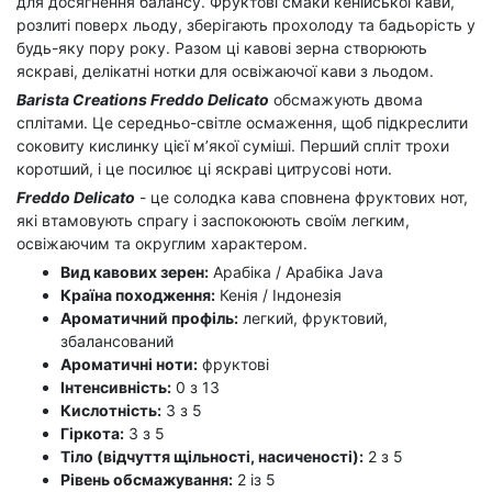
для досягнення балансу. Фруктові смаки кенійської кави,
розлиті поверх льоду, зберігають прохолоду та бадьорість у
будь-яку пору року. Разом ці кавові зерна створюють
яскраві, делікатні нотки для освіжаючої кави з льодом.
Barista Creations Freddo Delicato
обсмажують двома
сплітами. Це середньо-світле осмаження, щоб підкреслити
соковиту кислинку цієї м’якої суміші. Перший спліт трохи
коротший, і це посилює ці яскраві цитрусові ноти.
Freddo Delicato
- це солодка кава сповнена фруктових нот,
які втамовують спрагу і заспокоюють своїм легким,
освіжаючим та округлим характером.
Вид кавових зерен:
Арабіка / Арабіка Java
Країна походження:
Кенія / Індонезія
Ароматичний профіль:
легкий, фруктовий,
збалансований
Ароматичні ноти:
фруктові
Інтенсивність:
0 з 13
Кислотність:
3 з 5
Гіркота:
3 з 5
Тіло (відчуття щільності, насиченості):
2 з 5
Рівень обсмажування:
2 із 5