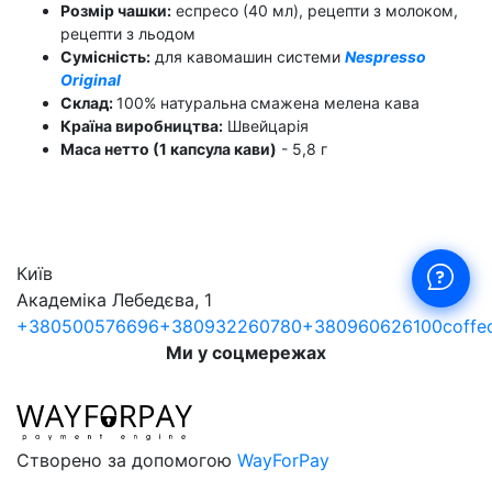
Розмір чашки:
еспресо (40 мл), рецепти з молоком,
рецепти з льодом
Сумісність:
для кавомашин системи
Nespresso
Original
Склад:
100% натуральна
смажена мелена кава
Країна виробництва:
Швейцарія
Маса нетто (1 капсула кави)
- 5,8 г
Київ
Академіка Лебедєва, 1
+380500576696
+380932260780
+380960626100
coffe
Ми у соцмережах
Створено за допомогою
WayForPay