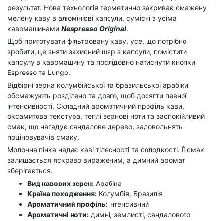
результат. Нова технологія герметично закриває смажену
мелену каву в алюмінієві капсули, сумісні з усіма
кавомашинами
Nespresso Original
.
Щоб приготувати фільтровану каву, усе, що потрібно
зробити, це зняти захисний шар з капсули, помістити
капсулу в кавомашину та послідовно натиснути кнопки
Espresso та Lungo.
Відбірні зерна колумбійської та бразильської арабіки
обсмажують розділено та довго, щоб досягти певної
інтенсивності. Складний ароматичний профіль кави,
оксамитова текстура, теплі зернові ноти та заспокійливий
смак, що нагадує сандалове дерево, задовольнять
поціновувачів смаку.
Молочна пінка надає каві тілесності та солодкості. Її смак
залишається яскраво вираженим, а димний аромат
зберігається.
Вид кавових зерен:
Арабіка
Країна походження:
Колумбія, Бразилія
Ароматичний профіль:
інтенсивний
Ароматичні ноти:
димні, землисті, сандалового