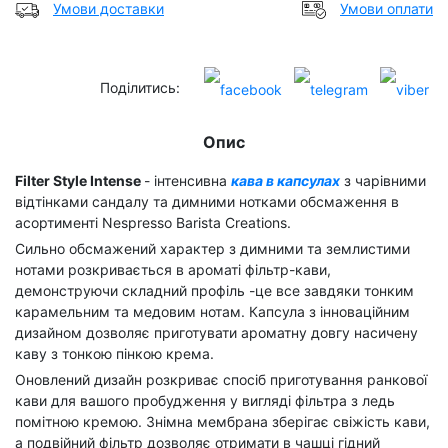
Умови доставки
Умови оплати
Поділитись:
Опис
Filter Style Intense
- інтенсивна
кава в капсулах
з чарівними
відтінками сандалу та димними нотками обсмаження в
асортименті Nespresso Barista Creations.
Сильно обсмажений характер з димними та землистими
нотами розкривається в ароматі фільтр-кави,
демонструючи складний профіль -це все завдяки тонким
карамельним та медовим нотам. Капсула з інноваційним
дизайном дозволяє приготувати ароматну довгу насичену
каву з тонкою пінкою крема.
Оновлений дизайн розкриває спосіб приготування ранкової
кави для вашого пробудження у вигляді фільтра з ледь
помітною кремою. Знімна мембрана зберігає свіжість кави,
а подвійний фільтр дозволяє отримати в чашці гідний