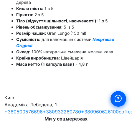
дерева
Кислотність:
1 з 5
Гіркота:
2 з 5
Тіло (відчуття щільності, насиченості):
1 з 5
Рівень обсмажування:
5 із 5
Розмір чашки:
Gran Lungo
(150 ml)
Сумісність:
для кавомашин системи
Nespresso
Original
Склад:
100% натуральна смажена мелена кава
Країна виробництва:
Швейцарія
Маса нетто (1 капсула кави)
- 4,8 г
Київ
Академіка Лебедєва, 1
+380500576696
+380932260780
+380960626100
coffe
Ми у соцмережах