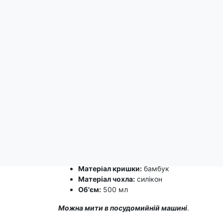
Опис
Пляшка для води Nespresso
стане ідеальним д
пластикового посуду.
Пляшка
Nespresso
виготовлена з високоякісно
Для зручного використання пляшка оснащена 
Матеріал корпусу:
скло
Матеріал кришки:
бамбук
Матеріал чохла:
силікон
Об'єм:
500 мл
Можна мити в посудомийній машині
.