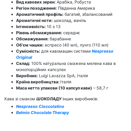
Вид кавових зерен:
Арабіка, Робуста
Регіон походження:
Південна Америка
Ароматичний профіль:
багатий, збалансований
Ароматичні ноти:
шоколад, ваніль
Інтенсивність:
10 з 13
Рівень обсмажування:
середнє
Обсмажування:
барабанне
Об'єм чашки:
еспресо (40 мл), лунго (110 мл)
Сумісність:
для кавомашин системи
Nespresso
Original
Склад:
100% натуральна смажена мелена кава в
монопорційних капсулах
Виробник:
Luigi Lavazza SpA, Італія
Країна виробництва:
Італія
Маса нетто упакови (10 капсул кави)
– 58,7 г
Кава зі смаком
ШОКОЛАДУ
інших виробників:
Nespresso Cioccolatino
Belmio
Chocolate Therapy