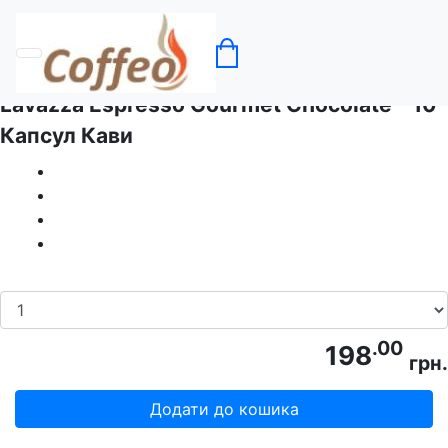
Головна
Кава в капсулах Lavazza
Lavazza Espresso Gourmet Chocolate - 10
Капсул Кави
.00
198
грн.
Додати до кошика