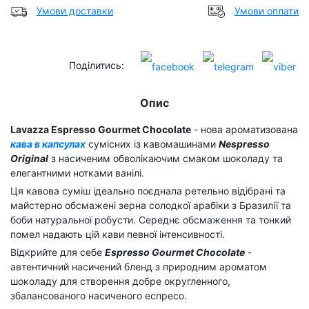
Умови доставки
Умови оплати
Поділитись:
Опис
Lavazza Espresso Gourmet Chocolate
- нова ароматизована
кава в капсулах
сумісних із кавомашинами
Nespresso
Original
з насиченим обволікаючим смаком шоколаду та
елегантними нотками ванілі.
Ця кавова суміш ідеально поєднала ретельно відібрані та
майстерно обсмажені зерна солодкої арабіки з Бразилії та
боби натуральної робусти. Середнє обсмаження та тонкий
помел надають цій кави певної інтенсивності.
Відкрийте для себе
Espresso Gourmet Chocolate
-
автентичний насичений бленд з природним ароматом
шоколаду для створення добре округленного,
збалансованого насиченого еспресо.