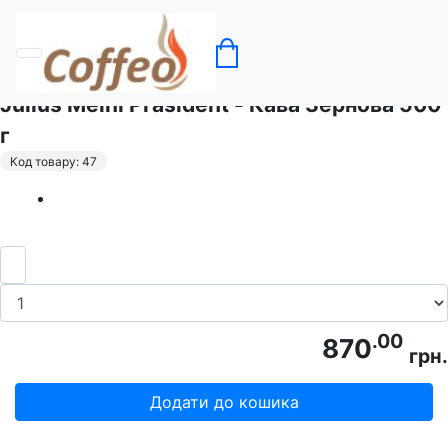
Головна
Кава зернова
Julius Meinl Prasident - Кава Зернова 500
г
Код товару: 47
.00
870
грн.
Додати до кошика