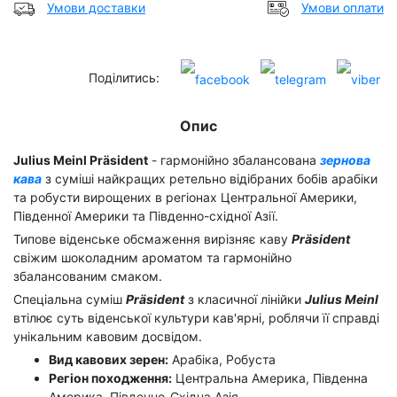
Умови доставки
Умови оплати
Поділитись:
Опис
Julius Meinl Präsident
- гармонійно збалансована
зернова
кава
з суміші найкращих ретельно відібраних бобів арабіки
та робусти вирощених в регіонах Центральної Америки,
Південної Америки та Південно-східної Азії.
Типове віденське обсмаження вирізняє каву
Präsident
свіжим шоколадним ароматом та гармонійно
збалансованим смаком.
Спеціальна суміш
Präsident
з класичної лінійки
Julius Meinl
втілює суть віденської культури кав'ярні, роблячи її справді
унікальним кавовим досвідом.
Вид кавових зерен:
Арабіка, Робуста
Регіон походження:
Центральна Америка, Південна
Америка, Південно-Східна Азія