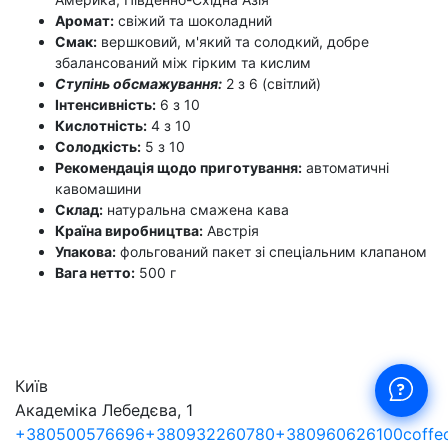
Аромат:
свіжий та шоколадний
Смак:
вершковий, м'який та солодкий, добре
збалансований між гірким та кислим
Ступінь обсмажування:
2 з 6 (світлий)
Інтенсивність:
6 з 10
Кислотність:
4 з 10
Солодкість:
5 з 10
Рекомендація щодо приготування:
автоматичні
кавомашини
Склад:
натуральна смажена кава
Країна виробництва:
Австрія
Упакова:
фольгований пакет зі спеціальним клапаном
Вага нетто:
500 г
Київ
Академіка Лебедєва, 1
+380500576696
+380932260780
+380960626100
coffe