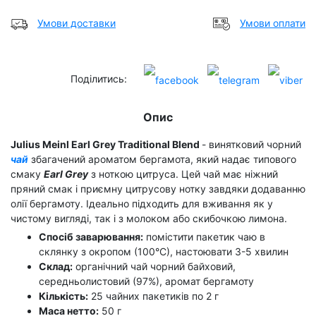
Умови доставки
Умови оплати
Поділитись:
Опис
Julius Meinl Earl Grey Traditional Blend
- винятковий чорний
чай
​збагачений ароматом бергамота, який надає типового
смаку
Earl Grey
з ноткою цитруса. Цей чай має ніжний
пряний смак і приємну цитрусову нотку завдяки додаванню
олії бергамоту. Ідеально підходить для вживання як у
чистому вигляді, так і з молоком або скибочкою лимона.
Спосіб заварювання:
помістити пакетик чаю в
склянку з окропом (100°С), настоювати 3-5 хвилин
Склад:
органічний чай чорний байховий,
середньолистовий (97%), аромат бергамоту
Кількість:
25 чайних пакетиків по 2 г
Маса нетто:
50 г