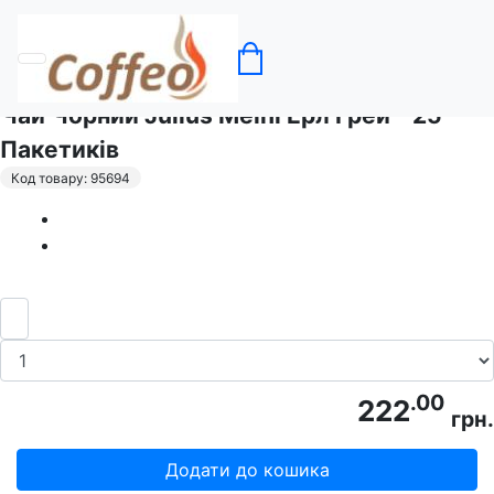
Головна
Чай
Чай Чорний Julius Meinl Ерл Ґрей - 25
Пакетиків
Код товару: 95694
.00
222
грн.
Додати до кошика