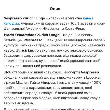
Опис
Nespresso Zurich Lungo
- класична елегантна
кава в
капсулах
, чудова суміш кавових зерен 100% арабіки з країн
Центральної Америки: Нікарагуа та Коста-Рики.
World Explorations Zurich Lungo
- це данина поваги
батьківщині
Nespresso
, Швейцарії, та швейцарській кавовій
культурі. Натхненна традиційною швейцарською кремовою
кавою,
Zurich Lungo
захоплює ніжною злаковою основою,
бадьорими цитрусовими нотками, відтінками солодкої
карамелі та вносить суть першої швейцарської ранкової
кави у ваш щоденний розпорядок.
Щоб створити цю виняткову суміш, експерти
Nespresso
об'єднали свій кавовий досвід із шеф-кухарем з Цюриха,
зіркою Мішлен, Гайко Нідером, і результат у чашці - 100%
арабіка, повна карамельних та злакових ноток, щоб
забезпечити справді незабутній швейцарський смак,
особливо з краплею молока, щоб відтворити вашу каву з
вершками вдома.
Для цієї суміші першу половину кави обсмажують до