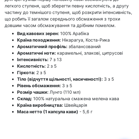
легкого ступеня, щоб зберегти певну кислотність, а другу
частину до темнішого ступеня, щоб розкрити інтенсивність,
що робить її загалом середнього обсмаження з трохи
довшим часом обсмажування та дрібним помелом.
Вид кавових зерен:
100% Арабіка
Країна походження:
Нікарагуа, Коста-Рика
Ароматичний профіль:
збалансований
Ароматичні ноти:
карамельні, злакові, цитрусові
Інтенсивність:
7 з 13
Кислотність:
2 з 5
Гіркота:
2 з 5
Тіло (відчуття щільності, насиченості):
3 з 5
Рівень обсмаження:
3 з 5
Розмір чашки:
Лунго (110 мл)
Склад:
100% натуральна смажена мелена кава
Країна виробництва:
Швейцарія
Маса нетто (1 капсула кави)
- 5,6 г